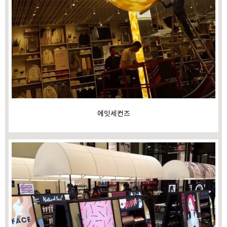
에잇세컨즈